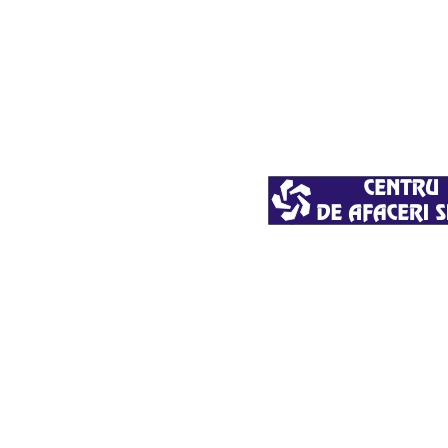
ACASA
E