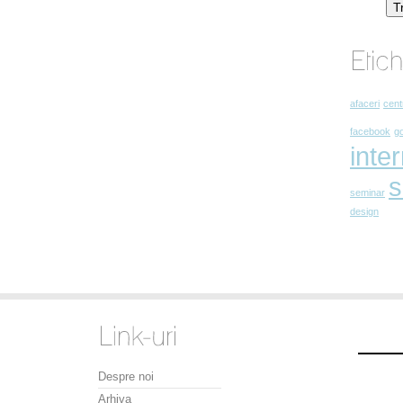
T
afaceri
cent
facebook
g
inte
s
seminar
design
Despre noi
Arhiva