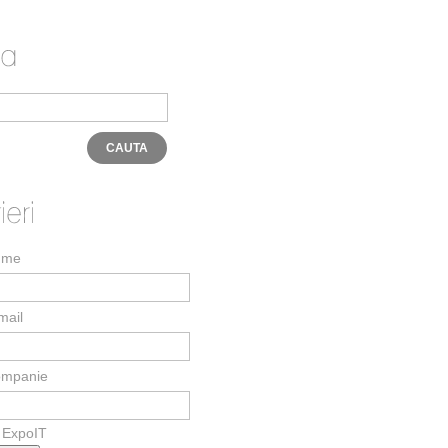
ume
mail
mpanie
ExpoIT