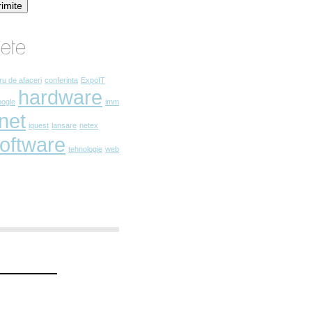
rimite
ru de afaceri
conferinta
ExpoIT
hardware
oogle
imm
rnet
iquest
lansare
netex
oftware
tehnologie
web