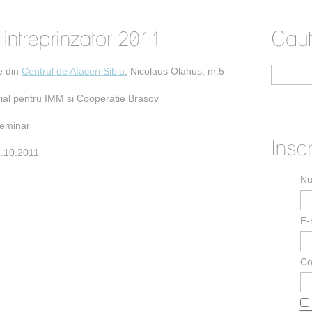
e din
Centrul de Afaceri Sibiu
, Nicolaus Olahus, nr.5
orial pentru IMM si Cooperatie Brasov
eminar
7.10.2011
N
E-
Co